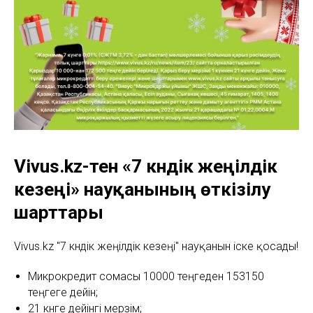
Vivus.kz-тен «7 күндік жеңілдік
кезеңі» науқанының өткізілу
шарттары
Vivus.kz "7 күндік жеңілдік кезеңі" науқанын іске қосады!
Микрокредит сомасы 10000 теңгеден 153150
теңгеге дейін;
21 күнге дейінгі мерзім;