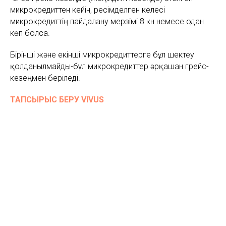
микрокредиттен кейін, ресімделген келесі
микрокредиттің пайдалану мерзімі 8 күн немесе одан
көп болса.
Бірінші және екінші микрокредиттерге бұл шектеу
қолданылмайды-бұл микрокредиттер әрқашан грейс-
кезеңмен беріледі.
ТАПСЫРЫС БЕРУ VIVUS